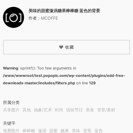
美味的甜蜜漩涡糖果棒棒糖 蓝色的背景
作者：
MCOFFE
收藏
Warning
: sprintf(): Too few arguments in
/www/wwwroot/test.popopic.com/wp-content/plugins/edd-free-
downloads-master/includes/filters.php
on line
129
所属分类
共享图片
其他
抽象/艺术
时尚
缤纷节日
美食
背景/素材
关键字
免费图片
棒棒糖
漩涡
甜蜜
糖果
美味
背景
蓝色