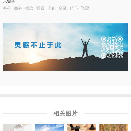
关键字
办公
商务
概念
背景
虚化
金融
靶心
飞镖
相关图片